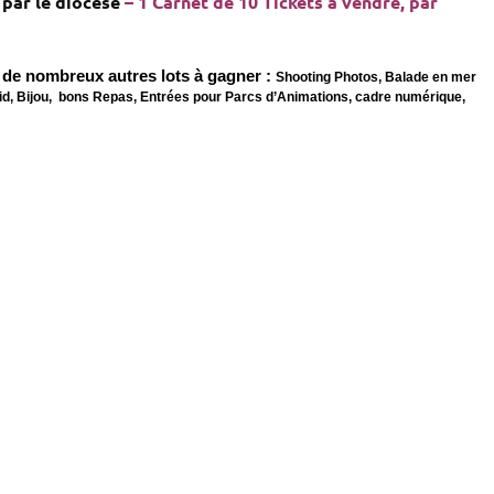
e par le diocèse
–
1 Carnet de 10 Tickets à vendre, par
 de nombreux autres lots à gagner :
Shooting Photos, Balade en mer
oid, Bijou, bons Repas, Entrées pour Parcs d’Animations, cadre numérique,