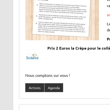
r
a
L
d
P
Prix 2 Euros la Crêpe pour le col
Nous comptons sur vous !
Actions
Agenda